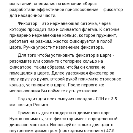
испытаний, специалисты компании «Корс»
разработали эффективное приспособление – фиксатор
для насадочной части.
Фиксатор – это нержавеющая сеточка, через
которую проходит пар и сливается флегма. К сеточке
приварено нержавеющее кольцо, которое пружинит,
работает на разжим, жестко фиксируется в полой
царге. Ручка упростит извлечение фиксатора.
Для того чтобы установить фиксатор в царге -
разожмите или сожмите стопорное кольцо на
фиксаторе, таким образом, чтобы он слегка не
помещался в царге. Далее удерживая фиксатор за
полу круглую ручку, второй рукой прижмите стопорное
кольцо, установите в царге. После первого же
использования Вы поймете суть установки.
Подходит для всех сыпучих насадок - СПН от 3.5
мм, кольца Рашига.
Применять для стандартных диаметров царг.
Нужно понимать, что фиксатор имеет определенный
диапазон монтажа. Используйте только для царг с
внутренним диаметром (проходным сечением) 47.5-