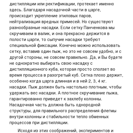
дистилляции или ректификации, протекает именно
здесь. Благодаря насадочной части в царге,
происходит укрепление этиловых паров,
нейтрализация вредных примесей. Но существуют
разнообразные насадки. Если сетку Панченкова мы
скручиваем в валик, и она прекрасно держится в
полости царги, то сыпучие насадки требуют
специальной фиксации. Конечно можно использовать
сетку, вставив один пыж, но это не совсем удобно, и с
другой стороны, не совсем правильно. Да, и Вы будете
не однократно выбирать свою насадку с
дистилляционного куба, которая просто сползет во
время процесса в разогретый куб. Сетка плохо держит,
особенно когда царга длинная и в ней 2, 3, 4 кг.
насадки. Пыж должен быть настолько плотным, чтобы
удержать вес насадки. А плотное скручивание пыжа,
гарантированно приведет к захлебу колонны.
Насадочная часть должна быть однородной
структуры, для правильного распределения флегмы
внутри колонны и стабильности тепло обменных
процессов при дистилляции.
Исходя из этих соображений, экспериментов и