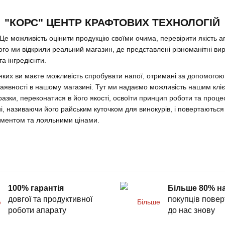
"КОРС" ЦЕНТР КРАФТОВИХ ТЕХНОЛОГІЙ
Це можливість оцінити продукцію своїми очима, перевірити якість а
го ми відкрили реальний магазин, де представлені різноманітні ви
а інгредієнти.
 яких ви маєте можливість спробувати напої, отримані за допомогою
 наявності в нашому магазині. Тут ми надаємо можливість нашим кліє
азки, переконатися в його якості, освоїти принцип роботи та процес
ні, називаючи його райським куточком для винокурів, і повертаютьс
тиментом та лояльними цінами.
100% гарантія
Більше 80% н
довгої та продуктивної
покупців пове
роботи апарату
до нас знову