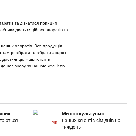
паратів та дізнатися принцип
робники дистиляційних апаратів та
 наших апаратів. Вся продукція
нтам розібрати та зібрати апарат,
 дистиляції. Наші клієнти
я до нас знову за нашою чесністю
аших
Ми консультуємо
ртаються
наших клієнтів сім днів на
тиждень