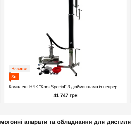
Новинка
Хіт
Комплект НБК "Kors Special" 3 дюйми кламп із непреривним парогенератором
41 747 грн
могонні апарати та обладнання для дистиля