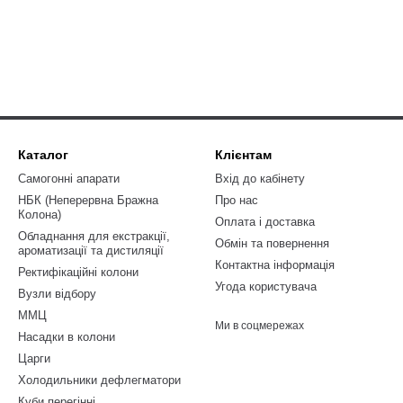
Каталог
Клієнтам
Самогонні апарати
Вхід до кабінету
НБК (Неперервна Бражна
Про нас
Колона)
Оплата і доставка
Обладнання для екстракції,
Обмін та повернення
ароматизації та дистиляції
Контактна інформація
Ректифікаційні колони
Угода користувача
Вузли відбору
ММЦ
Ми в соцмережах
Насадки в колони
Царги
Холодильники дефлегматори
Куби перегінні