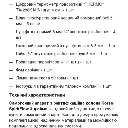
Цифровий термометр поворотний "THERMO"
ТА-288К MINI щуп 4 см. - 1 шт
Шланг поліуретановий червоний армований 8х5.5
мм. - 5 пог.м
Пуш фітінг прямий 8 мм. ¼" зовнішнє різьблення - 4
шт
Голковий кран прямий з пуш фітингом 8-8 мм. - 1 шт
Гайка ½" внутрішнє різьблення, пуш 8 мм. - 1 шт
Прокладка паронітова ½" (1 шт.) - 1 шт
Фум стрічка - 1 шт
Лимонна кислота 50 грам - 1 шт
Інструкція з гарантійним талоном компанії - 1 шт
Технічні характеристики
Самогонний апарат з ректифікаційна колона Kors®
SpiritFlow 3 дюйми
— вдалий вибір для тих, хто хоче
купити самогонний апарат Kors для дому з продуманою
комплектацією, надійними матеріалами та можливістю
подальшого вдосконалення системи.