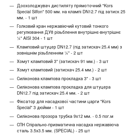
Доохолоджувач дистиляту прямоточний "Kors
Special Silfon" 500 мм. на клампі DN12.7 під затиск 25
мм. - 1 шт
Голковий кран нержавіючий кутовий тонкого
регулювання ДУ8 різьблення внутрішнє-внутрішнє
¼" AISI 304 - 1 шт
Кламповий штуцер DN12.7 (під затискач 25.4 мм) з
зовнішнім різьбленням ¼" - 2 шт
Хомут кламповий 3" (затискач 91 мм.) - 3 шт
Хомут кламповий (затискач 25.4 мм.) - 2 шт
Силіконова клампова прокладка 3" - 3 шт
Силіконова клампова прокладка для штуцера
DN12.7 під затискач 25.4 мм. - 2 шт
Фіксатор для насадкової частини царги "Kors
Special" 3 дюйми - 1 шт
Силіконова прозора трубка 9х12 мм. - 0.5 пог.м
СПН Спірально-призматична насадка нержавіюча
сталь 3.5х3.5 мм. (SPECIAL) - 25 шт