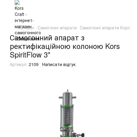
Каталог
Самогонні апарати
Самогонні апарати Корс
С
Самогонний апарат з
ректифікаційною колоною Kors
SpiritFlow 3"
Артикул:
2109
Написати відгук