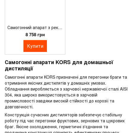
Самогонний апарат з ректифікаційною колоною Kors Profi 2" Clamp
8 758 грн
Купити
Самогонні апарати KORS для домашньої
дистиляції
Самогонні апарати KORS призначені для перегонки браги та
отримання якісних дистилятів у домашніх умовах.
Обладнання виробляється з харчової нержавіючої сталі AISI
304, яка широко використовується в харчовій
промисловості завдяки високій стійкості до корозії та
довговічності.
Конструкція сучасних дистиляторів забезпечує стабільну
роботу під час перегонки фруктових, зернових та цукрових
браг. Якісне охолодження, герметичні з'єднання та
продумана конструкція сприяють ефективному процесу