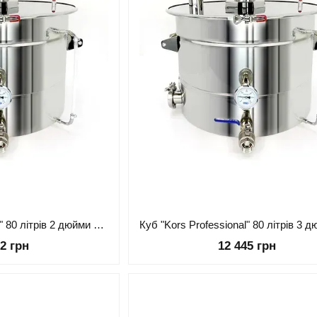
Куб "Kors Professional" 80 літрів 2 дюйми кламп низький H450 мм. з регульованим замком, знімною кришкою AISI 304
52 грн
12 445 грн