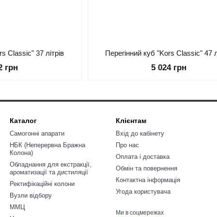
s Classic" 37 літрів
Перегінний куб "Kors Classic" 47 л
2 грн
5 024 грн
Каталог
Клієнтам
Самогонні апарати
Вхід до кабінету
НБК (Неперервна Бражна
Про нас
Колона)
Оплата і доставка
Обладнання для екстракції,
Обмін та повернення
ароматизації та дистиляції
Контактна інформація
Ректифікаційні колони
Угода користувача
Вузли відбору
ММЦ
Ми в соцмережах