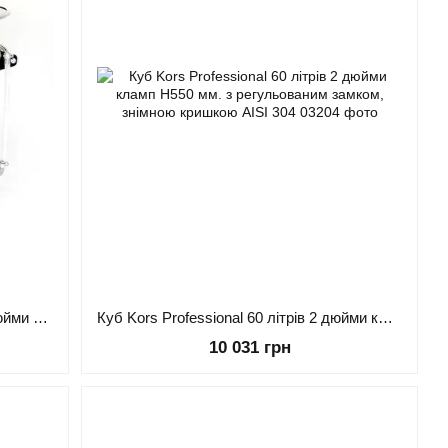
Куб "Kors Professional" 80 літрів 3 дюйми кламп низький H450 мм. з регульованим замком, знімною кришкою AISI 304
Куб Kors Professional 60 літрів 2 дюйми кламп H550 мм. з регульованим замком, знімною кришкою AISI 304
10 031 грн