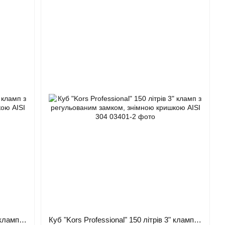
Куб "Kors Professional" 120 літрів 3" кламп з регульованим замком, знімною кришкою AISI 304
Куб "Kors Professional" 150 літрів 3" кламп з регульованим замком, знімною кришкою AISI 304