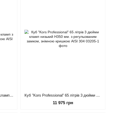
Куб "Kors Professional" 100 літрів 3" кламп з регульованим замком, знімною кришкою AISI 304
Куб "Kors Professional" 65 літрів 3 дюйми кламп низький H350 мм. з регульованим замком, знімною кришкою AISI 304
11 975 грн