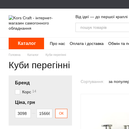
Перейти до основного контенту
Від ідеї — до першої краплі
Каталог
Про нас
Оплата і доставка
Обмін та 
Головна
Каталог
Куби перегінні
Куби перегінні
Сортування:
за популя
Бренд
14
Корс
Ціна, грн
Від Ціна, грн
До Ціна, грн
ОК