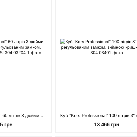
Куб "Kors Professional" 60 літрів 3 дюйми кламп H550 мм. з регульованим замком, знімною кришкою AISI 304
25 грн
13 466 грн