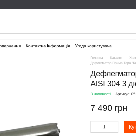
повернення
Контактна інформація
Угода користувача
Головна
Каталог
Хол
Дефлегматор Прима Тора "Kors
Дефлегматор
AISI 304 3 
В наявності
Артикул: 0
7 490 грн
Ку