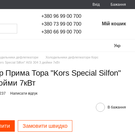
Вхід
Бажання
+380 96 99 00 700
Мій кошик
+380 73 99 00 700
+380 66 99 00 700
Укр
одильники дефлегматори
Холодильники дефлегматори Корс
 Special Silfon" AISI 304 3 дюйми 7кВт
 Прима Тора "Kors Special Silfon"
дюйми 7кВт
5237
Написати відгук
В бажання
пити
Замовити швидко