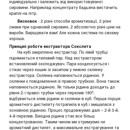
індивідуально і залежить від використовуваної
сировини. Наприклад концентрату бадьяна вистачить
краплі на літр.
Висновок
- 2 різні способи ароматизації, 2 різні
смаки при однаковій сировині, 2 абсолютно різні ціни на
вироби. Вирішувати вам! Але кожна система по-своєму
хороша.
Принцип роботи екстрактора Сокслета
На кубі закріплено екстрактор. По лівій трубці
піднімається етиловий пар. Над екстрактором
встановлений охолоджувач. Пара конденсується і
стікає через кошик із засипом у нижню склянку
екстрактора. Склянка наповнюється рідиною. У
склянки є повідомлення із правою трубкою. Вона також
наповнюється рідиною. Як тільки рідина доходить до
рівня 2-ї правої трубки через перелив 180º,
відбувається злив рідини зі склянки в куб. Перша порція
ароматного дистиляту потрапила в куб і змішалася з
основною рідиною. Процес продовжуємо далі – 2-й 3-й,
4-й перелив. Вихідна рідина стає все більш
концентрованою. Таким чином ми отримуємо не
ароматний дистилят, а максимальне екстрагування та