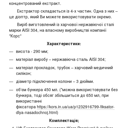
концентрований екстракт.
Екстрактор складається із 4-х частин. Одна з них –
це діоптр, який Ви можете використовувати окремо.
Виріб виготовлений із харчової нержавіючої сталі
марки AISI 304, на власному виробництві компанії
"Корс"
Характеристики:
висота - 290 мм;
матеріал виробу – нержавіюча сталь AISI 304;
матеріал прокладок, трубок – харчовий медичний
силікон;
діаметр підключення колони – 3 дюйми.
об'єм бункера 450 мл. (*можна використовувати без
бункера, тоді обсяг збільшиться до 650 мл, при
використанні
фіксатора
https://kors.in.ua/ua/p1232916799-fiksator-
dlya-nasadochnoj.html
)
Комплектація;
НФ-Екстрактор Сокслета "Kors Premium" 3 дюйми