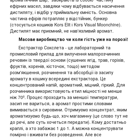
ефірних масел, завдяки чому відбувається насичення
дистиляту, і відбір у приймальну ємність. Основна
частина ефірів потрапляє у відстійник, бункер
(стосується кошиків Kors Elit і Kors Visual Moonchine).
Дистилят має приємний, не нав'язливий аромат.
Масове виробництво чи коли гість уже на порозі!
Екстрактор Сокслета - це лабораторний та
промисловий прилад для вилучення малорозчинних
речовин із твердої основи (сушених ягід, трав, горіхів,
фруктів, коренів, кісточок, тощо) методом
розм'якшення, розчинення та абсорбції із засипу
аромату в кошику всередині екстрактора. Це
концентрований напій, ароматний, міцний, гіркий. Для
розчинника використовують етил міцності не менше
ніж 70º. Процес проходить за меншої температури,
засип не вариться, а аромат простими словами
вимивається з сировини. Отримуємо концентрат, яким
ароматизуємо будь-що, хоч магазинну (це слово тут не
до речі, але суть хочеться передати). Кому достатньо
краплі, а хто забажає 1 до 1. А можна концентрувати
помірно і вживати без розведення. Але все