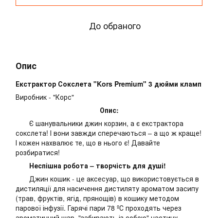
До обраного
Опис
Екстрактор Сокслета "Kors Premium" 3 дюйми кламп
Виробник - "Корс"
Опис:
Є шанувальники джин корзин, а є екстрактора
сокслета! І вони завжди сперечаються – а що ж краще!
І кожен нахвалює те, що в нього є! Давайте
розбиратися!
Неспішна робота – творчість для душі!
Джин кошик - це аксесуар, що використовується в
дистиляції для насичення дистиляту ароматом засипу
(трав, фруктів, ягід, прянощів) в кошику методом
парової інфузії. Гарячі пари 78 ºС проходять через
ароматичний шар, "забирають із собою" частину