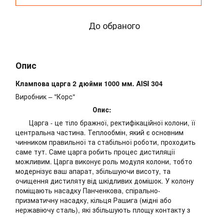
До обраного
Опис
Клампова царга 2 дюйми 1000 мм. AISI 304
Виробник – "Корс"
Опис:
Царга - це тіло бражної, ректифікаційної колони, її
центральна частина. Теплообмін, який є основним
чинником правильної та стабільної роботи, проходить
саме тут. Саме царга робить процес дистиляції
можливим. Царга виконує роль модуля колони, тобто
модернізує ваш апарат, збільшуючи висоту, та
очищення дистиляту від шкідливих домішок. У колону
поміщають насадку Панченкова, спірально-
призматичну насадку, кільця Рашига (мідні або
нержавіючу сталь), які збільшують площу контакту з