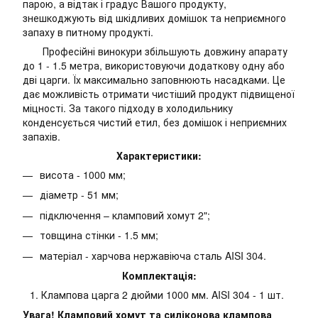
парою, а відтак і градус Вашого продукту,
знешкоджують від шкідливих домішок та неприємного
запаху в питному продукті.
Професійні винокури збільшують довжину апарату
до 1 - 1.5 метра, використовуючи додаткову одну або
дві царги. Їх максимально заповнюють насадками. Це
дає можливість отримати чистіший продукт підвищеної
міцності. За такого підходу в холодильнику
конденсується чистий етил, без домішок і неприємних
запахів.
Характеристики:
висота - 1000 мм;
діаметр - 51 мм;
підключення – кламповий хомут 2";
товщина стінки - 1.5 мм;
матеріал - харчова нержавіюча сталь AISI 304.
Комплектація:
Клампова царга 2 дюйми 1000 мм. AISI 304 - 1 шт.
Увага! Кламповий хомут та силіконова клампова