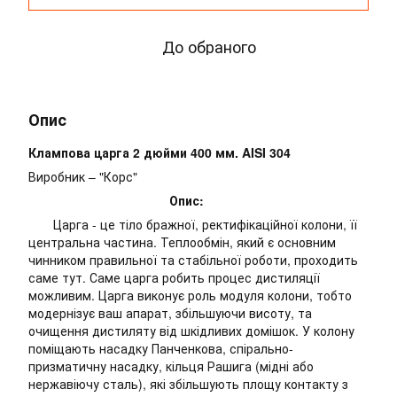
До обраного
Опис
Клампова царга 2 дюйми 400 мм. AISI 304
Виробник – "Корс"
Опис:
Царга - це тіло бражної, ректифікаційної колони, її
центральна частина. Теплообмін, який є основним
чинником правильної та стабільної роботи, проходить
саме тут. Саме царга робить процес дистиляції
можливим. Царга виконує роль модуля колони, тобто
модернізує ваш апарат, збільшуючи висоту, та
очищення дистиляту від шкідливих домішок. У колону
поміщають насадку Панченкова, спірально-
призматичну насадку, кільця Рашига (мідні або
нержавіючу сталь), які збільшують площу контакту з