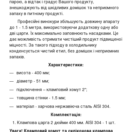
парою, а відтак і градус Вашого продукту,
знешкоджують від шкідливих домішок та неприємного
запаху в питному продукті.
Професійні винокури збільшують довжину апарату
до 1 - 1.5 метра, використовуючи додаткову одну або
дві царги. Їх максимально заповнюють насадками. Це
дає можливість отримати чистіший продукт підвищеної
міцності. За такого підходу в холодильнику
конденсується чистий етил, без домішок і неприємних
запахів.
Характеристики:
висота - 400 мм;
діаметр - 51 мм;
підключення – кламповий хомут 2";
товщина стінки - 1.5 мм;
матеріал - харчова нержавіюча сталь AISI 304.
Комплектація:
Клампова царга 2 дюйми 400 мм. AISI 304 - 1 шт.
Увага! Кламповий хомут та силіконова клампова