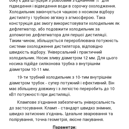
боку є два штуцери з різьбовим з'єднанням ½" для
підведення і відведення води в сорочку охолодження.
Холодильник закінчується чашкою з носиком відбору
дистиляту і трубкою зв'язку з атмосферою. Така
конструкція дає змогу використовувати холодильник як
дефлегматор, або подовжити холодильник за
допомогою дефлегматора для першої дистиляції.
Таким чином, збільшується перероблювана потужність
системи охолодження дистилятора, відповідно
швидкість відбору. Універсальний і практичний
холодильник. Носик зливу діаметром 12 мм. Для цього
носика підійде силіконова трубка з внутрішнім
діаметром 10-11 мм.
19-ти трубний холодильник з 10-тим внутрішнім
діаметром трубок - супер потужний і ефективний. Він
має збільшену довжину і з легкістю переробить до 10
кВт потужності при дистиляції.
Клампове з'єднання забезпечить універсальність
до застосування. Кламп - стандарт швидко знімних,
швидко затискних з'єднань. Ідеальне зварювання та
полірування, точна геометрія, якісне пакування.
Параметри: