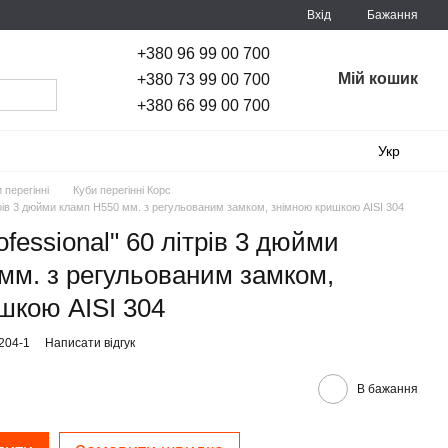
Вхід
Бажання
+380 96 99 00 700
Мій кошик
+380 73 99 00 700
+380 66 99 00 700
Укр
 перегінні
Куби перегінні Корс
ітрів 3 дюйми кламп H550 мм. з регульованим замком, знімною кришкою AISI 304
ofessional" 60 літрів 3 дюйми
мм. з регульованим замком,
шкою AISI 304
204-1
Написати відгук
В бажання