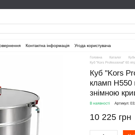
повернення
Контактна інформація
Угода користувача
Головна
Каталог
Куби
Куб "Kors Professional" 60 л
Куб "Kors Pr
кламп H550 
знімною кри
В наявності
Артикул: 03
10 225 грн