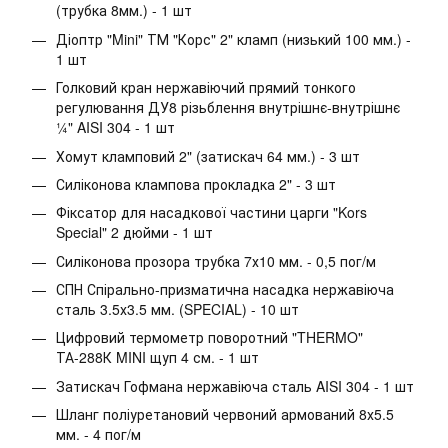
(трубка 8мм.) - 1 шт
Діоптр "Mini" ТМ "Корс" 2" кламп (низький 100 мм.) -
1 шт
Голковий кран нержавіючий прямий тонкого
регулювання ДУ8 різьблення внутрішнє-внутрішнє
¼" AISI 304 - 1 шт
Хомут кламповий 2" (затискач 64 мм.) - 3 шт
Силіконова клампова прокладка 2" - 3 шт
Фіксатор для насадкової частини царги "Kors
Special" 2 дюйми - 1 шт
Силіконова прозора трубка 7х10 мм. - 0,5 пог/м
СПН Спірально-призматична насадка нержавіюча
сталь 3.5х3.5 мм. (SPECIAL) - 10 шт
Цифровий термометр поворотний "THERMO"
ТА-288К MINI щуп 4 см. - 1 шт
Затискач Гофмана нержавіюча сталь AISI 304 - 1 шт
Шланг поліуретановий червоний армований 8х5.5
мм. - 4 пог/м