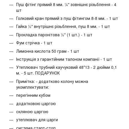
Пуш фітінг прямий 8 мм. ¼" зовнішнє різьблення - 4
шт
Голковий кран прямий з пуш фітингом 8-8 мм. - 1 шт
Гайка ½" внутрішнє різьблення, пуш 8 мм. - 1 шт
Прокладка паронітова ½" (1 шт.) - 1 шт
Фум стрічка - 1 шт
Лимонна кислота 50 грам - 1 шт
Інструкція з гарантійним талоном компанії - 1 шт
Утеплювач трубний каучуковий 48*13 - 2 дюйми 0,1
м. - 5 шт. ПОДАРУНОК
Примітка: - додатково колону можна
укомплектувати:
перегінним кубом
додатковою царгою
скляною царгою
утеплювач для царги
система старт-стоп