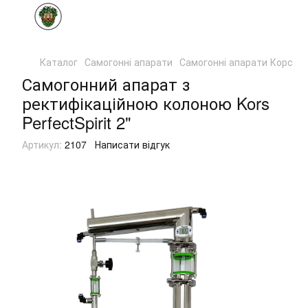
Каталог
Самогонні апарати
Самогонні апарати Корс
С
Самогонний апарат з
ректифікаційною колоною Kors
PerfectSpirit 2"
Артикул:
2107
Написати відгук