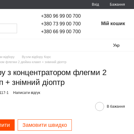
Вхід
Бажання
+380 96 99 00 700
Мій кошик
+380 73 99 00 700
+380 66 99 00 700
Укр
ли відбору
Вузли відбору Корс
ром флегми 2 дюйма кламп + знімний діоптр
ру з концентратором флегми 2
 + знімний діоптр
117-1
Написати відгук
В бажання
пити
Замовити швидко