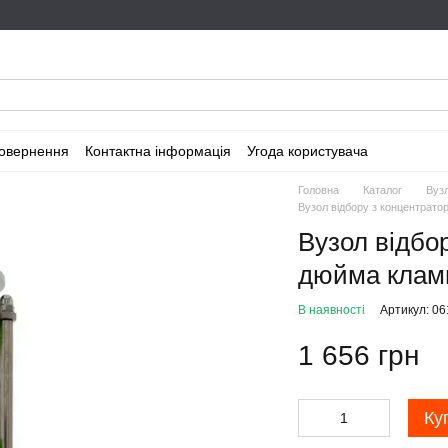
повернення
Контактна інформація
Угода користувача
Головна
Каталог
Вуз
Вузол відбору з концентрато
Вузол відбо
дюйма кламп
В наявності
Артикул: 06
1 656 грн
Ку