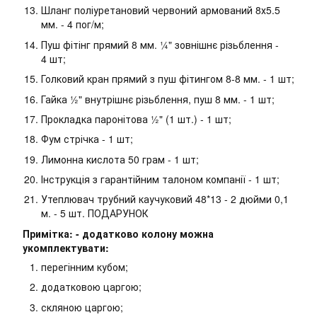
Шланг поліуретановий червоний армований 8х5.5
мм. - 4 пог/м;
Пуш фітінг прямий 8 мм. ¼" зовнішнє різьблення -
4 шт;
Голковий кран прямий з пуш фітингом 8-8 мм. - 1 шт;
Гайка ½" внутрішнє різьблення, пуш 8 мм. - 1 шт;
Прокладка паронітова ½" (1 шт.) - 1 шт;
Фум стрічка - 1 шт;
Лимонна кислота 50 грам - 1 шт;
Інструкція з гарантійним талоном компанії - 1 шт;
Утеплювач трубний каучуковий 48*13 - 2 дюйми 0,1
м. - 5 шт. ПОДАРУНОК
Примітка: - додатково колону можна
укомплектувати:
перегінним кубом;
додатковою царгою;
скляною царгою;