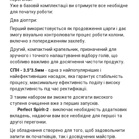
Уже в базовій комплектації ви отримуєте все необхідне
для початку роботи:
Два діоптри:
Перший використовується як продовження царги і дає
змогу візуально контролювати процес роботи колони,
включно з попередженням захлебу.
Другий, компактний крапельник, призначений для
зручного і точного налаштування відбору голів, що
особливо важливо для досягнення чистоти продукту.
СПН - 3.5*3.5мм
- одна з найпопулярніших і
найефективніших насадок, яка гарантує стабільність
процесу, максимальну ефективність поділу і високу
продуктивність під час ректифікації.
З таким набором ви зможете досягати високого
ступеня очищення вже з перших запусків.
Perfect Spirit-2
- виключає необхідність додаткових
вкладень, надаючи вам все необхідне для першої та
другої перегонки.
Це обладнання створено для того, щоб задовольнити
запити як початківців, так і досвідчених майстрів.