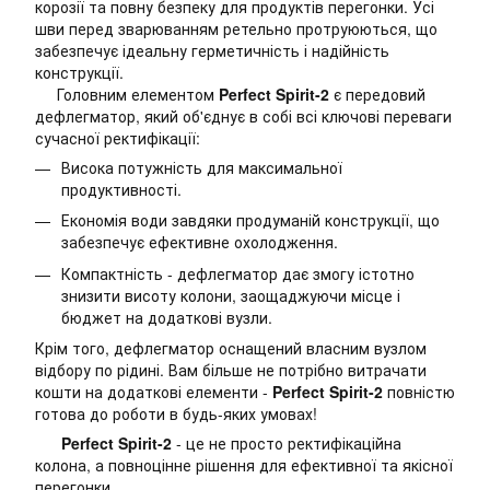
корозії та повну безпеку для продуктів перегонки. Усі
шви перед зварюванням ретельно протруюються, що
забезпечує ідеальну герметичність і надійність
конструкції.
Головним елементом
Perfect Spirit-2
є передовий
дефлегматор, який об'єднує в собі всі ключові переваги
сучасної ректифікації:
Висока потужність для максимальної
продуктивності.
Економія води завдяки продуманій конструкції, що
забезпечує ефективне охолодження.
Компактність - дефлегматор дає змогу істотно
знизити висоту колони, заощаджуючи місце і
бюджет на додаткові вузли.
Крім того, дефлегматор оснащений власним вузлом
відбору по рідині. Вам більше не потрібно витрачати
кошти на додаткові елементи -
Perfect Spirit-2
повністю
готова до роботи в будь-яких умовах!
Perfect Spirit-2
- це не просто ректифікаційна
колона, а повноцінне рішення для ефективної та якісної
перегонки.