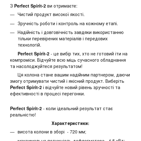
З
Perfect Spirit-2
ви отримаєте:
Чистий продукт високої якості.
Зручність роботи і контроль на кожному етапі.
Надійність і довговічність завдяки використанню
тільки перевірених матеріалів і передових
технологій.
Perfect Spirit-2
- це вибір тих, хто не готовий іти на
компроміси. Відчуйте всю міць сучасного обладнання
та насолоджуйтеся результатом!
Ця колона стане вашим надійним партнером, даючи
змогу отримувати чистий і якісний продукт. Виберіть
Perfect Spirit-2
і відчуйте новий рівень зручності та
ефективності в процесі перегонки.
Perfect Spirit-2
- коли ідеальний результат стає
реальністю!
Характеристики:
висота колони в зборі - 720 мм;
максимальна потужність дефлегматора - 4,5 кВт;