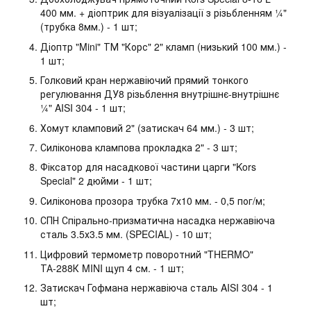
400 мм. + діоптрик для візуалізації з різьбленням ¼"
(трубка 8мм.) - 1 шт;
Діоптр "Mini" ТМ "Корс" 2" кламп (низький 100 мм.) -
1 шт;
Голковий кран нержавіючий прямий тонкого
регулювання ДУ8 різьблення внутрішнє-внутрішнє
¼" AISI 304 - 1 шт;
Хомут кламповий 2" (затискач 64 мм.) - 3 шт;
Силіконова клампова прокладка 2" - 3 шт;
Фіксатор для насадкової частини царги "Kors
Special" 2 дюйми - 1 шт;
Силіконова прозора трубка 7х10 мм. - 0,5 пог/м;
СПН Спірально-призматична насадка нержавіюча
сталь 3.5х3.5 мм. (SPECIAL) - 10 шт;
Цифровий термометр поворотний "THERMO"
ТА-288К MINI щуп 4 см. - 1 шт;
Затискач Гофмана нержавіюча сталь AISI 304 - 1
шт;