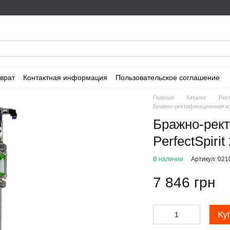
врат
Контактная информация
Пользовательское соглашение
Главная
Каталог
Рек
Бражно-ректификационная кол
Бражно-рек
PerfectSpiri
В наличии
Артикул: 021
7 846 грн
Ку