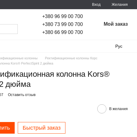
Вход
Желания
+380 96 99 00 700
Мой заказ
+380 73 99 00 700
+380 66 99 00 700
Рус
тификационные колонны
Ректификационные колонны Корс
онна Kors® PerfectSpirit 2 дюйма
тификационная колонна Kors®
t 2 дюйма
07
Оставить отзыв
В желания
пить
Быстрый заказ