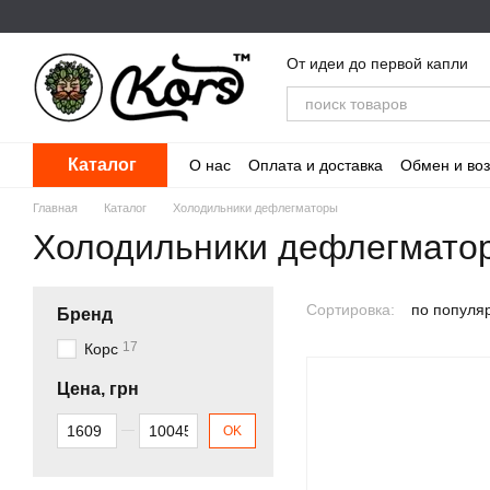
Перейти к основному контенту
От идеи до первой капли
Каталог
О нас
Оплата и доставка
Обмен и воз
Главная
Каталог
Холодильники дефлегматоры
Холодильники дефлегмато
Сортировка:
по популя
Бренд
17
Корс
Цена, грн
От Цена, грн
До Цена, грн
OK