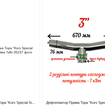
Дефлегматор Прима Тора "Kors Special Silfon" AISI 304 3 дюйми 7кВт