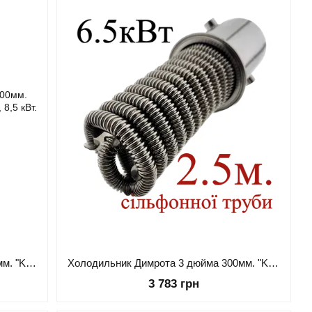
Холодильник Димрота 3 дюйма 400мм. "Kors Special Silfon" в диоптре 200 мм, 8,5 кВт.
Холодильник Димрота 3 дюйма 300мм. "Kors Special Silfon" 6,5 кВт (каркас)
3 783 грн