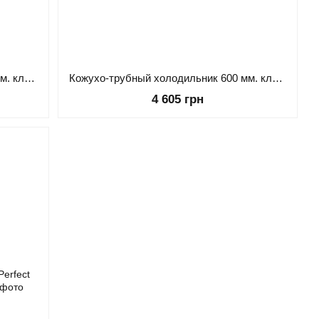
Кожухо-трубный холодильник 550 мм. кламп 3 дюйма с чашкой и связью с атмосферой
Кожухо-трубный холодильник 600 мм. кламп 3 дюйма с чашкой и связью с атмосферой
4 605 грн