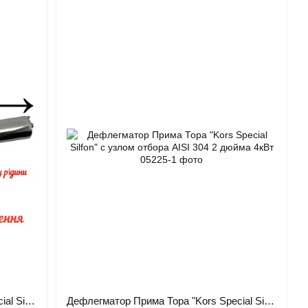
Дефлегматор Прима Тора "Kors Special Silfon" с узлом отбора AISI 304 3 дюйма 7кВт
Дефлегматор Прима Тора "Kors Special Silfon" с узлом отбора AISI 304 2 дюйма 4кВт