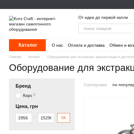
Перейти к основному контенту
От идеи до первой капли
Каталог
О нас
Оплата и доставка
Обмен и воз
Главная
Каталог
Оборудование для экстракции, ароматизации и дистилл
Оборудование для экстрак
Сортировка:
по популя
Бренд
5
Корс
Цена, грн
От Цена, грн
До Цена, грн
OK