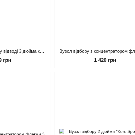
Вузол відбору рідини у відводі 3 дюйма кламп (без комплектації)
9 грн
1 420 грн