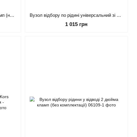
Вузол відбору універсальний 2" кламп (нар. різьба, гільза для термометра)
Вузол відбору по рідині універсальний зі сферою 3 дюйми
1 015 грн