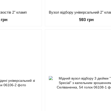
хвостів 2" кламп
 грн
593 грн