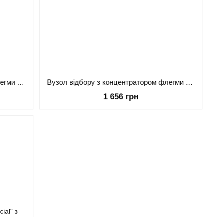
Вузол відбору з концентратором флегми 1.5 дюйма кламп + знімний діоптр
Вузол відбору з концентратором флегми 2 дюйма кламп + знімний діоптр
1 656 грн