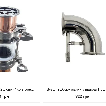
Мідний вузол відбору 2 дюйми "Kors Special" з крапельним зрошенням - Селіваненко, 42 голки
0 грн
822 грн