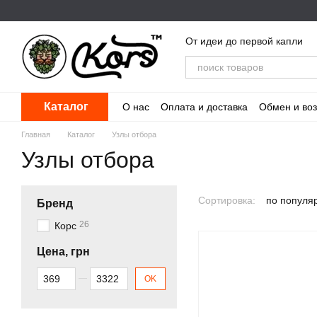
Перейти к основному контенту
От идеи до первой капли
Каталог
О нас
Оплата и доставка
Обмен и воз
Главная
Каталог
Узлы отбора
Узлы отбора
Сортировка:
по популя
Бренд
26
Корс
Цена, грн
От Цена, грн
До Цена, грн
OK