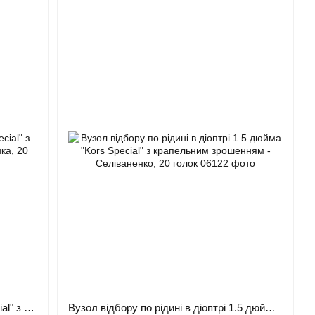
Вузол відбору 1.5 дюйма "Kors Special" з краплинним зрошенням - Селіваненка, 20 голок
Вузол відбору по рідині в діоптрі 1.5 дюйма "Kors Special" з крапельним зрошенням - Селіваненко, 20 голок