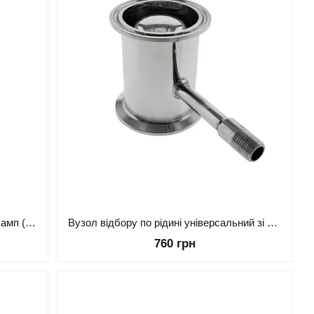
Вузол відбору універсальний 1.5" кламп (нар. різьблення, гільза для термометра)
Вузол відбору по рідині універсальний зі сферою 2 дюйми
760 грн