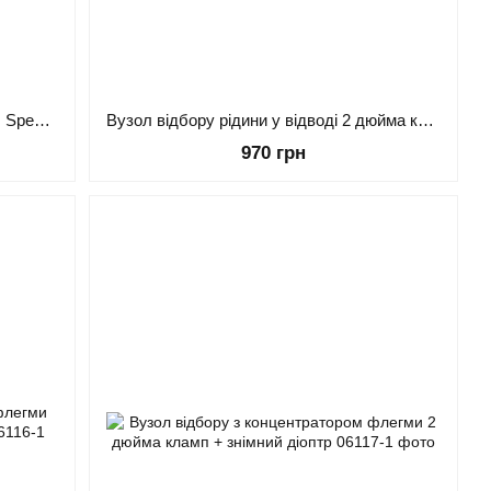
Мідний вузол відбору 3 дюйми "Kors Special" з капельним зрошенням - Селіваненка, 54 голок
Вузол відбору рідини у відводі 2 дюйма кламп (без комплектації)
970 грн