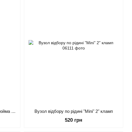
Вузол відбору рідини у відводі 1.5 дюйма кламп (без комплектації)
Вузол відбору по рідині "Mini" 2" кламп
520 грн