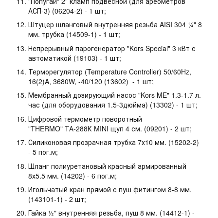
"Попугай" 2" кламп подвесной (для ареометров
АСП-3) (06204-2) - 1 шт;
Штуцер шланговый внутренняя резьба AISI 304 ¼" 8
мм. трубка (14509-1) - 1 шт;
Непрерывный парогенератор "Kors Special" 3 кВт с
автоматикой (19103) - 1 шт;
Терморегулятор (Temperature Controller) 50/60Hz,
16(2)A, 3680W, -40/120 (13602) - 1 шт;
Мембранный дозирующий насос "Kors ME" 1.3-1.7 л.
час (для оборудования 1.5-3дюйма) (13302) - 1 шт;
Цифровой термометр поворотный
"THERMO" ТА-288К MINI щуп 4 см. (09201) - 2 шт;
Силиконовая прозрачная трубка 7х10 мм. (15202-2)
- 5 пог.м;
Шланг полиуретановый красный армированный
8х5.5 мм. (14202) - 6 пог.м;
Игольчатый кран прямой с пуш фитингом 8-8 мм.
(143101-1) - 2 шт;
Гайка ½" внутренняя резьба, пуш 8 мм. (14412-1) -