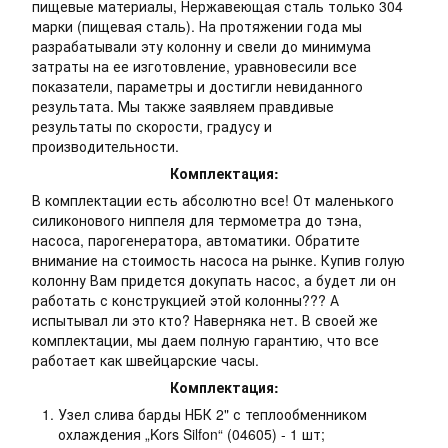
пищевые материалы, Нержавеющая сталь только 304
марки (пищевая сталь). На протяжении года мы
разрабатывали эту колонну и свели до минимума
затраты на ее изготовление, уравновесили все
показатели, параметры и достигли невиданного
результата. Мы также заявляем правдивые
результаты по скорости, градусу и
производительности.
Комплектация:
В комплектации есть абсолютно все! От маленького
силиконового ниппеля для термометра до тэна,
насоса, парогенератора, автоматики. Обратите
внимание на стоимость насоса на рынке. Купив голую
колонну Вам придется докупать насос, а будет ли он
работать с конструкцией этой колонны??? А
испытывал ли это кто? Наверняка нет. В своей же
комплектации, мы даем полную гарантию, что все
работает как швейцарские часы.
Комплектация:
Узел слива барды НБК 2" с теплообменником
охлаждения „Kors Silfon“ (04605) - 1 шт;