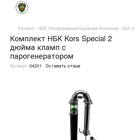
Каталог
НБК (Непрерывная Бражная Колонна)
НБК (Не
Комплект НБК Kors Special 2
дюйма кламп с
парогенератором
Артикул:
04201
Оставить отзыв