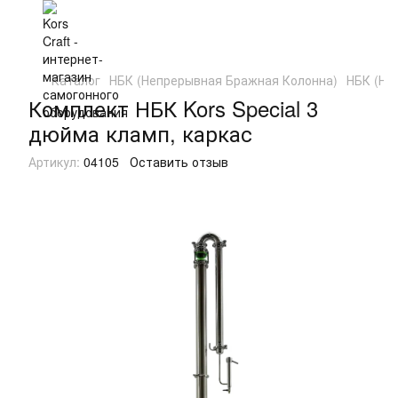
Каталог
НБК (Непрерывная Бражная Колонна)
НБК (Не
Комплект НБК Kors Special 3
дюйма кламп, каркас
Артикул:
04105
Оставить отзыв