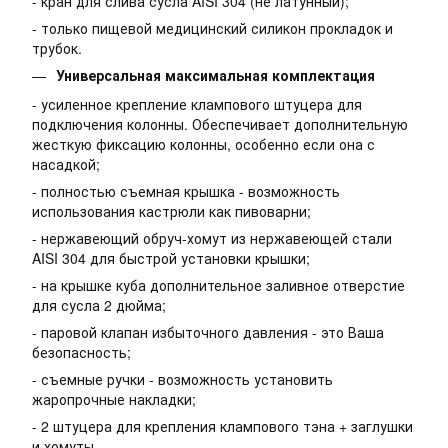
- кран для слива сусла AISI 304 (не латунный);
- только пищевой медицинский силикон прокладок и
трубок.
Универсальная максимальная комплектация
- усиленное крепление клампового штуцера для
подключения колонны. Обеспечивает дополнительную
жесткую фиксацию колонны, особенно если она с
насадкой;
- полностью съемная крышка - возможность
использования кастрюли как пивоварни;
- нержавеющий обруч-хомут из нержавеющей стали
AISI 304 для быстрой установки крышки;
- на крышке куба дополнительное заливное отверстие
для сусла 2 дюйма;
- паровой клапан избыточного давления - это Ваша
безопасность;
- съемные ручки - возможность установить
жаропрочные накладки;
- 2 штуцера для крепления клампового тэна + заглушки
и хомуты.