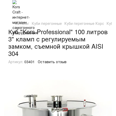
Каталог
Куби перегонные
Куби перегонные Корс
Куб "
Куб "Kors Professional" 100 литров
3" кламп с регулируемым
замком, съемной крышкой AISI
304
Артикул:
03401
Оставить отзыв