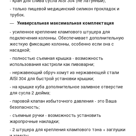
- кран для слива сусла AISI 304 (не латунный);
- только пищевой медицинский силикон прокладок и
трубок.
Универсальная максимальная комплектация
- усиленное крепление клампового штуцера для
подключения колонны. Обеспечивает дополнительную
жесткую фиксацию колонны, особенно если она с
насадкой;
- полностью съемная крышка - возможность
использования кастрюли как пивоварни;
- нержавеющий обруч-хомут из нержавеющей стали
AISI 304 для быстрой установки крышки;
- на крышке куба дополнительное заливное отверстие
для сусла 2 дюйма;
- паровой клапан избыточного давления - это Ваша
безопасность;
- съемные ручки - возможность установить
жаропрочные накладки;
- 2 штуцера для крепления клампового тэна + заглушки
и хомуты.