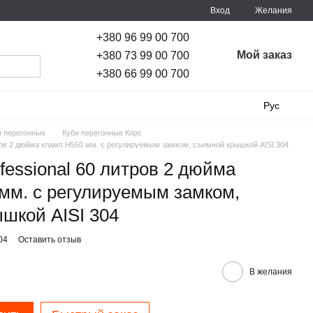
Вход
Желания
+380 96 99 00 700
Мой заказ
+380 73 99 00 700
+380 66 99 00 700
Рус
и перегонные
Куби перегонные Корс
тров 2 дюйма кламп H550 мм. с регулируемым замком, съемной крышкой AISI 304
ofessional 60 литров 2 дюйма
мм. с регулируемым замком,
шкой AISI 304
04
Оставить отзыв
В желания