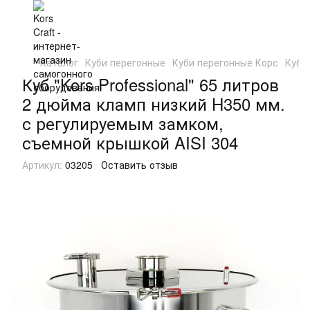
Каталог
Куби перегонные
Куби перегонные Корс
Куб 
Куб "Kors Professional" 65 литров
2 дюйма кламп низкий H350 мм.
с регулируемым замком,
съемной крышкой AISI 304
Артикул:
03205
Оставить отзыв