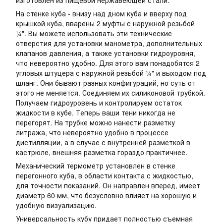
изготовлен из пищевой нержавеющей стали.
На стенке куба - внизу над дном куба и вверху под
крышкой куба, вварены 2 муфты с наружной резьбой
¼". Вы можете использовать эти технические
отверстия для установки манометра, дополнительных
клапанов давления, а также установки гидроуровня,
что невероятно удобно. Для этого вам понадобятся 2
угловых штуцера с наружной резьбой ¼" и выходом под
шланг. Они бывают разных конфигураций, но суть от
этого не меняется. Соединяем их силиконовой трубкой.
Получаем гидроуровень и контролируем остаток
жидкости в кубе. Теперь ваши тени никогда не
перегорят. На трубке можно нанести разметку
литража, что невероятно удобно в процессе
дистилляции, а в случае с внутренней разметкой в
кастрюле, внешняя разметка гораздо практичнее.
Механический термометр установлен в стенке
перегонного куба, в области контакта с жидкостью,
для точности показаний. Он направлен вперед, имеет
диаметр 60 мм, что безусловно влияет на хорошую и
удобную визуализацию.
Универсальность кубу придает полностью съемная