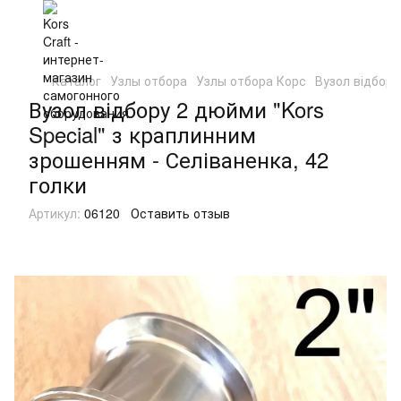
Каталог
Узлы отбора
Узлы отбора Корс
Вузол відбору
Вузол відбору 2 дюйми "Kors
Special" з краплинним
зрошенням - Селіваненка, 42
голки
Артикул:
06120
Оставить отзыв