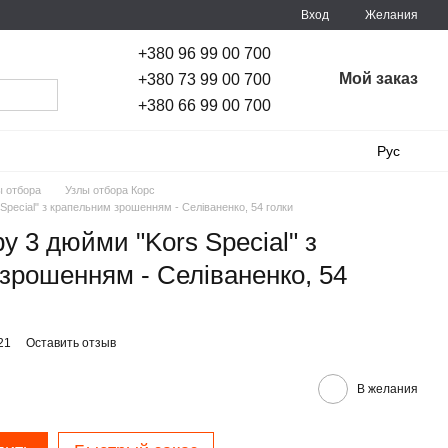
Вход
Желания
+380 96 99 00 700
Мой заказ
+380 73 99 00 700
+380 66 99 00 700
Рус
ы отбора
Узлы отбора Корс
Special" з крапельним зрошенням - Селіваненко, 54 голки
у 3 дюйми "Kors Special" з
зрошенням - Селіваненко, 54
21
Оставить отзыв
В желания