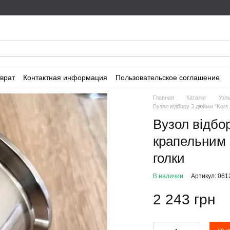
врат
Контактная информация
Пользовательское соглашение
Главная
Каталог
Узл
Вузол відбору 3 дюйми "Kors 
Вузол відбор
крапельним 
голки
В наличии
Артикул: 061
2 243 грн