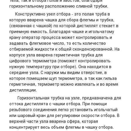
тела, так и отбора голов и хвостов, благодаря
горизонтальному расположению сливной трубки.
Конструктивно узел отбора - это полая труба в
которую вварена чашка для сбора флегмы и трубка,
(связанная с чашкой) по которой дистиллят стекает в
приемную емкость. Благодаря чашке и игольчатому
крану оператор процесса может контролировать и
задавать флегмовое число, то есть количество
отбираемой жидкости к общей сконденсированной. На
корпусе узла вварена герметичная трубка для
цифрового термометра (поможет контролировать
нужную температуру при отборе). Она находится в
середине узла. С наружи мы видим отверстие, в
которое помещаем щуп термометра, а так как гильза
герметичная, термометр можно извлекать и во время
дистилляции.
Горизонтальная трубка на узле, предназначена для
оттока дистиллята с чашки отбора. При помощи
резьбового соединения легко установить игольчатый
или шаровый кран для регулировки скорости отбора. В
верхней части узла вварена сфера, которая
концентрирует весь объем флегмы в чашку отбора.