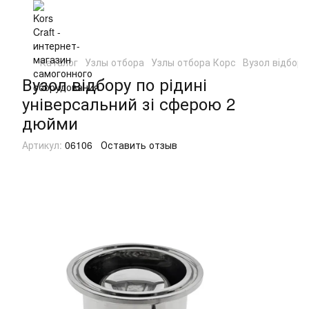
Каталог
Узлы отбора
Узлы отбора Корс
Вузол відбору
Вузол відбору по рідині
універсальний зі сферою 2
дюйми
Артикул:
06106
Оставить отзыв